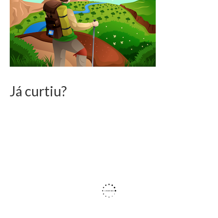
Curiosidades no Caminho
Celular no Caminho
Tecnologia
Baixe a lista do que Colocar na Mochila
Já curtiu?
Historias de Peregrinos
Envie sua Pergunta…
Podcast do Caminho