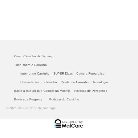
Curso Caminho de Santiago
Tudo sobre o Caminho
Internet no Caminho
SUPER Dicas
Camera Fotografica
Curiosidades no Caminho
Celular no Caminho
Tecnologia
Baixe a lista do que Colocar na Mochila
Historias de Peregrinos
Envie sua Pergunta…
Podcast do Caminho
© 2026 Meu Caminho de Santiago