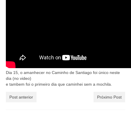
Curiosidades no Caminho
Celular no Caminho
Tecnologia
Baixe a lista do que Colocar na Mochila
Historias de Peregrinos
Envie sua Pergunta…
Dia 15, o amanhecer no Caminho de Santiago foi único neste
Podcast do Caminho
dia (no video)
e tambem foi o primeiro dia que caminhei sem a mochila.
Post anterior
Próximo Post