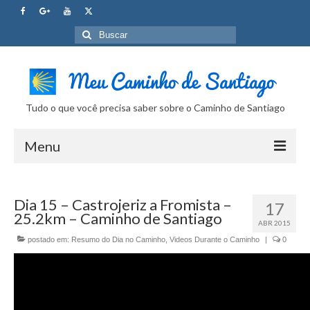
Buscar
por:
Tudo o que você precisa saber sobre o Caminho de Santiago
Menu
Curso Caminho de Santiago
Dia 15 – Castrojeriz a Fromista –
17
Tudo sobre o Caminho
25.2km – Caminho de Santiago
ABR 2015
Internet no Caminho
postado em:
Resumo do Dia no Caminho
,
Videos Durante o Caminho
|
0
SUPER Dicas
Camera Fotografica