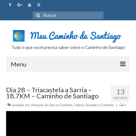
Buscar
por:
Tudo o que você precisa saber sobre o Caminho de Santiago
Menu
Curso Caminho de Santiago
Dia 28 – Triacastela a Sarria –
13
Tudo sobre o Caminho
18.7KM – Caminho de Santiago
AGO 2015
Internet no Caminho
postado em:
Resumo do Dia no Caminho
,
Videos Durante o Caminho
|
0
SUPER Dicas
Camera Fotografica