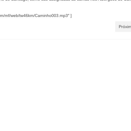
n.com/mf/web/tw46km/Caminho003.mp3″ ]
Próxim