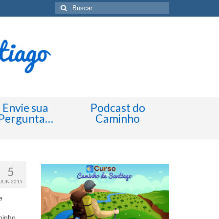
Buscar
por:
Envie sua
Podcast do
Pergunta…
Caminho
5
JUN 2015
e
minho,