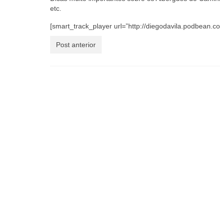
etc.
[smart_track_player url=”http://diegodavila.podbea
Post anterior