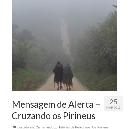
25
Mensagem de Alerta –
MAR 2015
Cruzando os Pirineus
postado em:
Caminhando...
,
Historias de Peregrinos
,
Os Pirineus
,