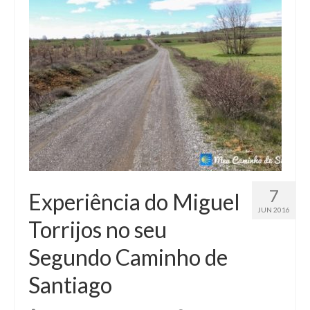
Curiosidades no Caminho
Celular no Caminho
Tecnologia
Baixe a lista do que Colocar na Mochila
Historias de Peregrinos
Envie sua Pergunta…
Podcast do Caminho
7
Experiência do Miguel
JUN 2016
Torrijos no seu
Segundo Caminho de
Santiago