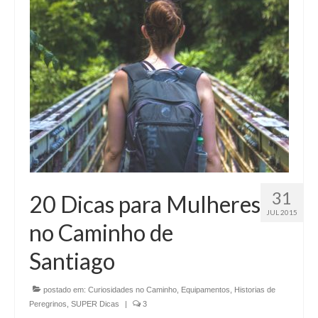
31
20 Dicas para Mulheres
JUL 2015
no Caminho de
Santiago
postado em:
Curiosidades no Caminho
,
Equipamentos
,
Historias de
Peregrinos
,
SUPER Dicas
|
3