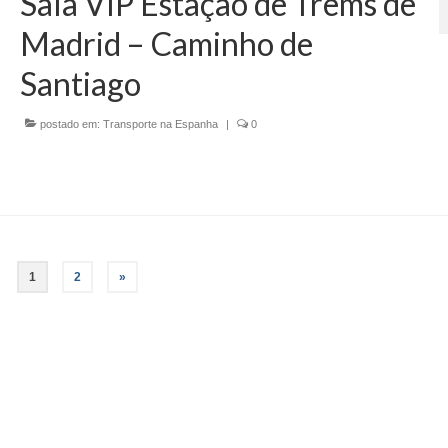
Sala VIP Estação de Trems de
Madrid – Caminho de
Santiago
postado em:
Transporte na Espanha
|
0
1
2
»