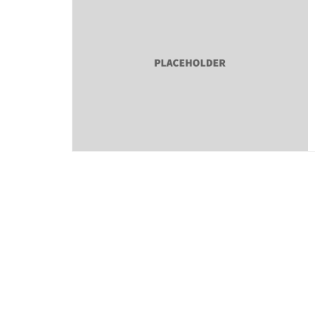
Paginação
de
posts