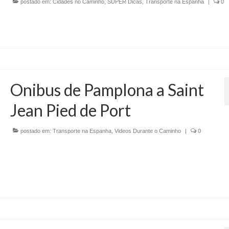
postado em:
Cidades no Caminho
,
SUPER Dicas
,
Transporte na Espanha
|
0
Onibus de Pamplona a Saint
Jean Pied de Port
postado em:
Transporte na Espanha
,
Videos Durante o Caminho
|
0