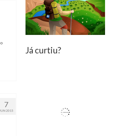
do
Já curtiu?
7
JUN 2015