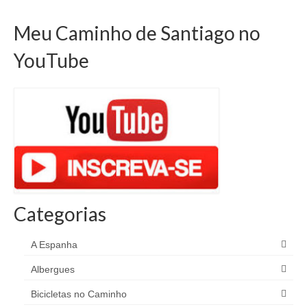
Meu Caminho de Santiago no
YouTube
Categorias
A Espanha
Albergues
Bicicletas no Caminho