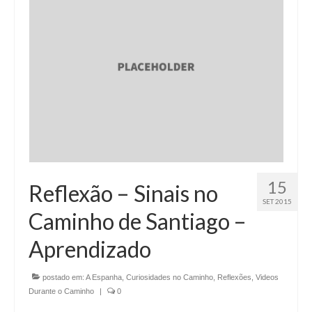
15
Reflexão – Sinais no
SET 2015
Caminho de Santiago –
Aprendizado
postado em:
A Espanha
,
Curiosidades no Caminho
,
Reflexões
,
Videos
Durante o Caminho
|
0