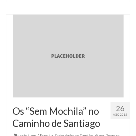
26
Os “Sem Mochila” no
AGO 2015
Caminho de Santiago
postado em:
A Espanha
,
Curiosidades no Caminho
,
Videos Durante o