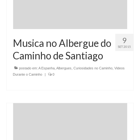
9
Musica no Albergue do
SET 2015
Caminho de Santiago
postado em:
A Espanha
,
Albergues
,
Curiosidades no Caminho
,
Videos
Durante o Caminho
|
0