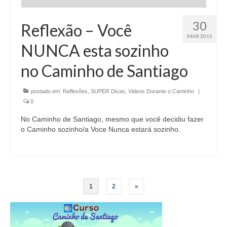
30
Reflexão – Você
MAR 2015
NUNCA esta sozinho
no Caminho de Santiago
postado em:
Reflexões
,
SUPER Dicas
,
Videos Durante o Caminho
|
0
No Caminho de Santiago, mesmo que você decidiu fazer
o Caminho sozinho/a Voce Nunca estará sozinho.
Paginação
1
2
»
de
posts