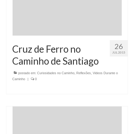
26
Cruz de Ferro no
JUL 2015
Caminho de Santiago
postado em:
Curiosidades no Caminho
,
Reflexões
,
Videos Durante o
Caminho
|
0