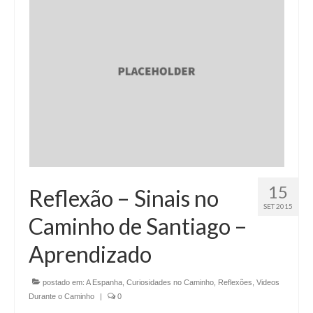
15
Reflexão – Sinais no
SET 2015
Caminho de Santiago –
Aprendizado
postado em:
A Espanha
,
Curiosidades no Caminho
,
Reflexões
,
Videos
Durante o Caminho
|
0