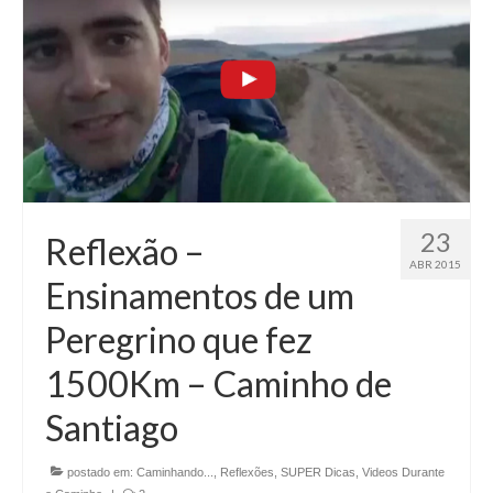
23
Reflexão –
ABR 2015
Ensinamentos de um
Peregrino que fez
1500Km – Caminho de
Santiago
postado em:
Caminhando...
,
Reflexões
,
SUPER Dicas
,
Videos Durante