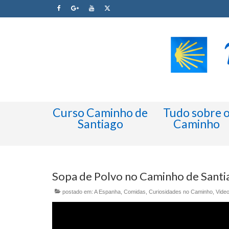
Curso Caminho de
Tudo sobre 
Santiago
Caminho
Sopa de Polvo no Caminho de Santi
postado em:
A Espanha
,
Comidas
,
Curiosidades no Caminho
,
Vide