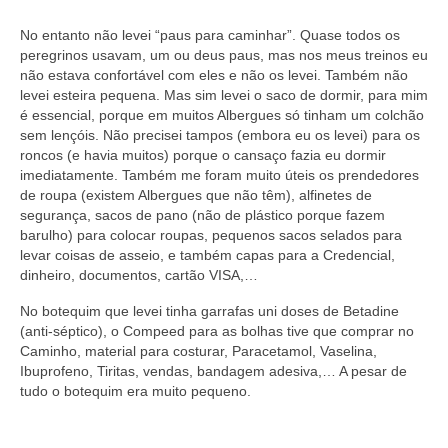
No entanto não levei “paus para caminhar”. Quase todos os
peregrinos usavam, um ou deus paus, mas nos meus treinos eu
não estava confortável com eles e não os levei. Também não
levei esteira pequena. Mas sim levei o saco de dormir, para mim
é essencial, porque em muitos Albergues só tinham um colchão
sem lençóis. Não precisei tampos (embora eu os levei) para os
roncos (e havia muitos) porque o cansaço fazia eu dormir
imediatamente. Também me foram muito úteis os prendedores
de roupa (existem Albergues que não têm), alfinetes de
segurança, sacos de pano (não de plástico porque fazem
barulho) para colocar roupas, pequenos sacos selados para
levar coisas de asseio, e também capas para a Credencial,
dinheiro, documentos, cartão VISA,…
No botequim que levei tinha garrafas uni doses de Betadine
(anti-séptico), o Compeed para as bolhas tive que comprar no
Caminho, material para costurar, Paracetamol, Vaselina,
Ibuprofeno, Tiritas, vendas, bandagem adesiva,… A pesar de
tudo o botequim era muito pequeno.