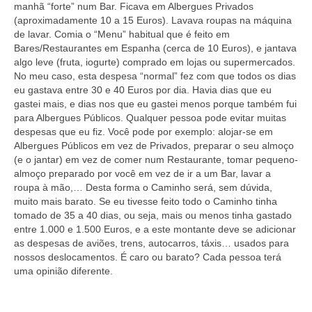
manhã “forte” num Bar. Ficava em Albergues Privados
(aproximadamente 10 a 15 Euros). Lavava roupas na máquina
de lavar. Comia o “Menu” habitual que é feito em
Bares/Restaurantes em Espanha (cerca de 10 Euros), e jantava
algo leve (fruta, iogurte) comprado em lojas ou supermercados.
No meu caso, esta despesa “normal” fez com que todos os dias
eu gastava entre 30 e 40 Euros por dia. Havia dias que eu
gastei mais, e dias nos que eu gastei menos porque também fui
para Albergues Públicos. Qualquer pessoa pode evitar muitas
despesas que eu fiz. Você pode por exemplo: alojar-se em
Albergues Públicos em vez de Privados, preparar o seu almoço
(e o jantar) em vez de comer num Restaurante, tomar pequeno-
almoço preparado por você em vez de ir a um Bar, lavar a
roupa à mão,… Desta forma o Caminho será, sem dúvida,
muito mais barato. Se eu tivesse feito todo o Caminho tinha
tomado de 35 a 40 dias, ou seja, mais ou menos tinha gastado
entre 1.000 e 1.500 Euros, e a este montante deve se adicionar
as despesas de aviões, trens, autocarros, táxis… usados para
nossos deslocamentos. É caro ou barato? Cada pessoa terá
uma opinião diferente.