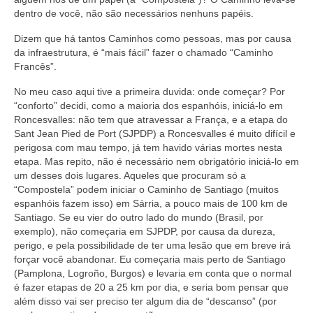
dentro de você, não são necessários nenhuns papéis.
Dizem que há tantos Caminhos como pessoas, mas por causa
da infraestrutura, é “mais fácil” fazer o chamado “Caminho
Francês”.
No meu caso aqui tive a primeira duvida: onde começar? Por
“conforto” decidi, como a maioria dos espanhóis, iniciá-lo em
Roncesvalles: não tem que atravessar a França, e a etapa do
Sant Jean Pied de Port (SJPDP) a Roncesvalles é muito difícil e
perigosa com mau tempo, já tem havido várias mortes nesta
etapa. Mas repito, não é necessário nem obrigatório iniciá-lo em
um desses dois lugares. Aqueles que procuram só a
“Compostela” podem iniciar o Caminho de Santiago (muitos
espanhóis fazem isso) em Sárria, a pouco mais de 100 km de
Santiago. Se eu vier do outro lado do mundo (Brasil, por
exemplo), não começaria em SJPDP, por causa da dureza,
perigo, e pela possibilidade de ter uma lesão que em breve irá
forçar você abandonar. Eu começaria mais perto de Santiago
(Pamplona, Logroño, Burgos) e levaria em conta que o normal
é fazer etapas de 20 a 25 km por dia, e seria bom pensar que
além disso vai ser preciso ter algum dia de “descanso” (por