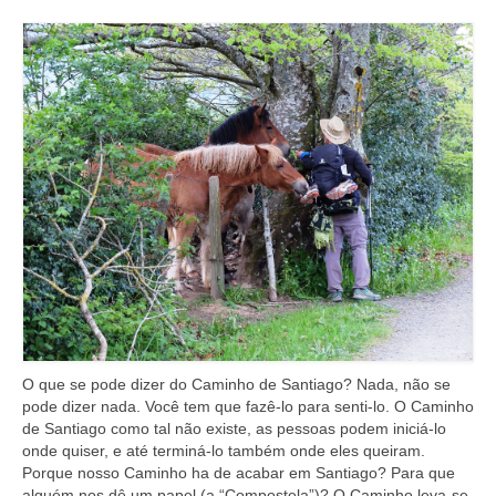
Curiosidades no Caminho
Celular no Caminho
Tecnologia
Baixe a lista do que Colocar na Mochila
Historias de Peregrinos
Envie sua Pergunta…
Podcast do Caminho
O que se pode dizer do Caminho de Santiago? Nada, não se
pode dizer nada. Você tem que fazê-lo para senti-lo. O Caminho
de Santiago como tal não existe, as pessoas podem iniciá-lo
onde quiser, e até terminá-lo também onde eles queiram.
Porque nosso Caminho ha de acabar em Santiago? Para que
alguém nos dê um papel (a “Compostela”)? O Caminho leva-se