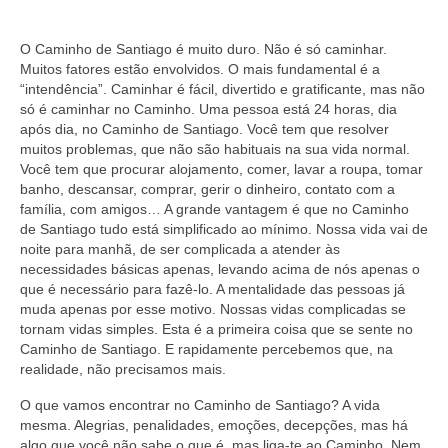
O Caminho de Santiago é muito duro. Não é só caminhar.
Muitos fatores estão envolvidos. O mais fundamental é a
“intendência”. Caminhar é fácil, divertido e gratificante, mas não
só é caminhar no Caminho. Uma pessoa está 24 horas, dia
após dia, no Caminho de Santiago. Você tem que resolver
muitos problemas, que não são habituais na sua vida normal.
Você tem que procurar alojamento, comer, lavar a roupa, tomar
banho, descansar, comprar, gerir o dinheiro, contato com a
família, com amigos… A grande vantagem é que no Caminho
de Santiago tudo está simplificado ao mínimo. Nossa vida vai de
noite para manhã, de ser complicada a atender às
necessidades básicas apenas, levando acima de nós apenas o
que é necessário para fazê-lo. A mentalidade das pessoas já
muda apenas por esse motivo. Nossas vidas complicadas se
tornam vidas simples. Esta é a primeira coisa que se sente no
Caminho de Santiago. E rapidamente percebemos que, na
realidade, não precisamos mais.
O que vamos encontrar no Caminho de Santiago? A vida
mesma. Alegrias, penalidades, emoções, decepções, mas há
algo que você não sabe o que é, mas liga-te ao Caminho. Nem