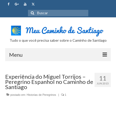
Buscar
por:
Tudo o que você precisa saber sobre o Caminho de Santiago
Menu
Curso Caminho de Santiago
Experiência do Miguel Torrijos –
11
Tudo sobre o Caminho
Peregrino Espanhol no Caminho de
JUN 2015
Santiago
Internet no Caminho
postado em:
Historias de Peregrinos
|
1
SUPER Dicas
Camera Fotografica