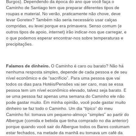
Burgos). Dependendo da época do ano que você faça o
Caminho de Santiago tem que preparar diferentes tipos de
roupas e material. No verão, praticamente não chove, deve
levar Goretex? Também não seria necessário usar calças
compridas, eu levei porque era primavera. Senso comum (e
outros tipos de apoio, internet) irão indicar-nos que carregar, e
o que podemos esperar encontrar-nos sobre temperaturas e
precipitações.
Falamos de dinheiro.
O Caminho é caro ou barato? Não há
nenhuma resposta simples, depende de cada pessoa e de seu
nível econômico e de “sacrifício”. Para uma pessoa que vai
todos os dias para Hotéis/Pensões vai ser caro, mas se essa
pessoa tem um nível econômico elevado, talvez seja barato. E
se uma pessoa faz apenas uma semana do Caminho ele não
pode gastar muito. Em minha opinião, você pode gastar muito
dinheiro se faz todo o Caminho. Um dia “típico” do meu
Caminho foi: tomava um pequeno-almoço “simples” ao partir do
Albergue (comida e bebida que tinha comprado no dia anterior)
porque quando você sair do Albergue todos os Bares costumam
estar fechados, na metade da manhã eu tomava um café da