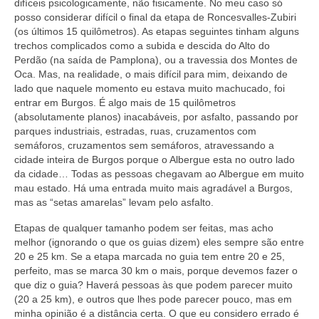
difíceis psicologicamente, não fisicamente. No meu caso só
posso considerar difícil o final da etapa de Roncesvalles-Zubiri
(os últimos 15 quilômetros). As etapas seguintes tinham alguns
trechos complicados como a subida e descida do Alto do
Perdão (na saída de Pamplona), ou a travessia dos Montes de
Oca. Mas, na realidade, o mais difícil para mim, deixando de
lado que naquele momento eu estava muito machucado, foi
entrar em Burgos. É algo mais de 15 quilômetros
(absolutamente planos) inacabáveis, por asfalto, passando por
parques industriais, estradas, ruas, cruzamentos com
semáforos, cruzamentos sem semáforos, atravessando a
cidade inteira de Burgos porque o Albergue esta no outro lado
da cidade… Todas as pessoas chegavam ao Albergue em muito
mau estado. Há uma entrada muito mais agradável a Burgos,
mas as “setas amarelas” levam pelo asfalto.
Etapas de qualquer tamanho podem ser feitas, mas acho
melhor (ignorando o que os guias dizem) eles sempre são entre
20 e 25 km. Se a etapa marcada no guia tem entre 20 e 25,
perfeito, mas se marca 30 km o mais, porque devemos fazer o
que diz o guia? Haverá pessoas às que podem parecer muito
(20 a 25 km), e outros que lhes pode parecer pouco, mas em
minha opinião é a distância certa. O que eu considero errado é