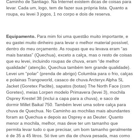
Caminho de Santiago. Na Internet existem dicas de coisas para
levar. Cada um, logo, tem de fazer sua própria lista. Quanto a
roupa, eu levei 3 jogos, 1 no corpo e dois de reserva.
Equipamento.
Para mim foi uma questão muito importante, e
eu gastei muito dinheiro para levar o melhor material possível,
dentro do meu orçamento. As roupas que eu levava eram “as
mais baratas” (Quechua), exceto a calça, mas o resto de coisas
que eu levei, incluindo roupas de chuva, eram “de melhor
qualidade” (atenção, Quechua também tem grande qualidade).
Levei um “polar” (prenda de abrigo) Columbia para o frio, calças
e polainas Trangoworld, casaco de chuva Arcteryx Alpha SL
Jacket (Goretex Paclite), sapatos (botas) The North Face (com
Goretex), meias Lorpen modelo Primavera (levei 3), mochila
Osprey Krestel 38 (inclui a capa para a chuva), e saco de
dormir Millet Baikal 750. Também levei uma sobre calça para
chuva de Quechua. No Caminho as mochilas mais abundantes
foram as Quechua e depois as Osprey e as Deuter. Quanto
menor a mochila, melhor, mas deve ter um tamanho que
permita levar tudo o que precisar, um bom tamanho geralmente
é de 35 a 45 litros. Só tive um dia de chuva pesada, mas como