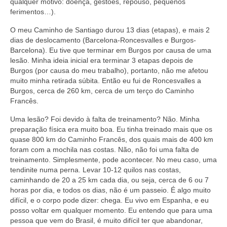
qualquer motivo: doença, gestões, repouso, pequenos
ferimentos…).
O meu Caminho de Santiago durou 13 dias (etapas), e mais 2
dias de deslocamento (Barcelona-Roncesvalles e Burgos-
Barcelona). Eu tive que terminar em Burgos por causa de uma
lesão. Minha ideia inicial era terminar 3 etapas depois de
Burgos (por causa do meu trabalho), portanto, não me afetou
muito minha retirada súbita. Então eu fui de Roncesvalles a
Burgos, cerca de 260 km, cerca de um terço do Caminho
Francês.
Uma lesão? Foi devido à falta de treinamento? Não. Minha
preparação física era muito boa. Eu tinha treinado mais que os
quase 800 km do Caminho Francês, dos quais mais de 400 km
foram com a mochila nas costas. Não, não foi uma falta de
treinamento. Simplesmente, pode acontecer. No meu caso, uma
tendinite numa perna. Levar 10-12 quilos nas costas,
caminhando de 20 a 25 km cada dia, ou seja, cerca de 6 ou 7
horas por dia, e todos os dias, não é um passeio. É algo muito
difícil, e o corpo pode dizer: chega. Eu vivo em Espanha, e eu
posso voltar em qualquer momento. Eu entendo que para uma
pessoa que vem do Brasil, é muito difícil ter que abandonar,