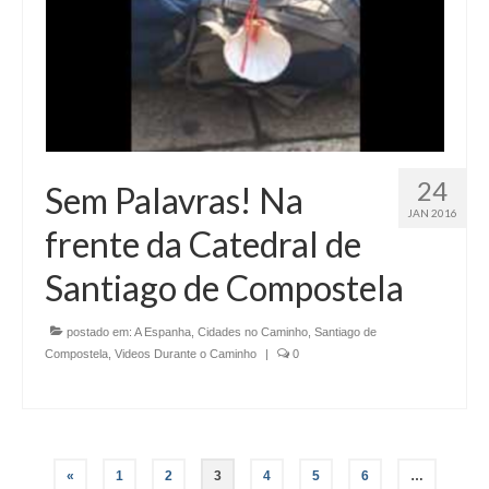
24
Sem Palavras! Na
JAN 2016
frente da Catedral de
Santiago de Compostela
postado em:
A Espanha
,
Cidades no Caminho
,
Santiago de
Compostela
,
Videos Durante o Caminho
|
0
Paginação
«
1
2
3
4
5
6
…