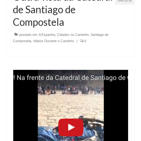
JAN 2016
de Santiago de
Compostela
postado em:
A Espanha
,
Cidades no Caminho
,
Santiago de
Compostela
,
Videos Durante o Caminho
|
0