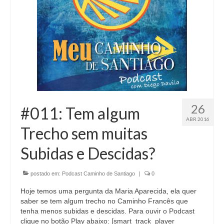
Curiosidades no Caminho
Celular no Caminho
Tecnologia
Baixe a lista do que Colocar na Mochila
Historias de Peregrinos
26
#011: Tem algum
Envie sua Pergunta…
ABR 2016
Trecho sem muitas
Podcast do Caminho
Subidas e Descidas?
postado em:
Podcast Caminho de Santiago
|
0
Hoje temos uma pergunta da Maria Aparecida, ela quer
saber se tem algum trecho no Caminho Francês que
tenha menos subidas e descidas. Para ouvir o Podcast
clique no botão Play abaixo: [smart_track_player