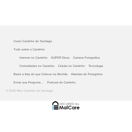
Curso Caminho de Santiago
Tudo sobre o Caminho
Internet no Caminho
SUPER Dicas
Camera Fotografica
Curiosidades no Caminho
Celular no Caminho
Tecnologia
Baixe a lista do que Colocar na Mochila
Historias de Peregrinos
Envie sua Pergunta…
Podcast do Caminho
© 2026 Meu Caminho de Santiago