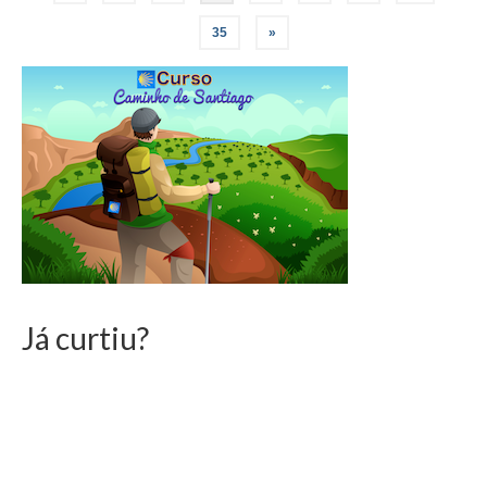
de
35
»
posts
Já curtiu?