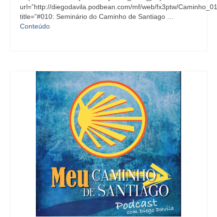
url=”http://diegodavila.podbean.com/mf/web/fx3ptw/Caminho_0
title=”#010: Seminário do Caminho de Santiago …
Conteúdo