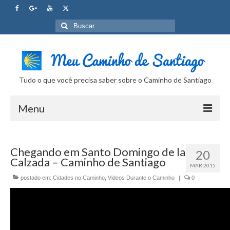
Buscar
por:
Tudo o que você precisa saber sobre o Caminho de Santiago
Menu
Curso Caminho de Santiago
Chegando em Santo Domingo de la
20
Tudo sobre o Caminho
Calzada – Caminho de Santiago
MAR 2015
Internet no Caminho
postado em:
Cidades no Caminho
,
Videos Durante o Caminho
|
0
SUPER Dicas
Camera Fotografica