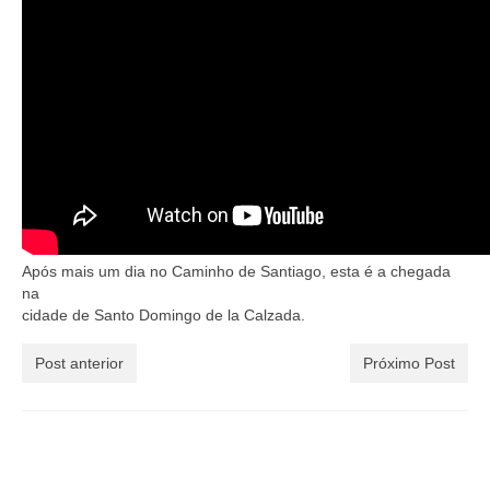
Curiosidades no Caminho
Celular no Caminho
Tecnologia
Baixe a lista do que Colocar na Mochila
Historias de Peregrinos
Envie sua Pergunta…
Após mais um dia no Caminho de Santiago, esta é a chegada
Podcast do Caminho
na
cidade de Santo Domingo de la Calzada.
Post anterior
Próximo Post