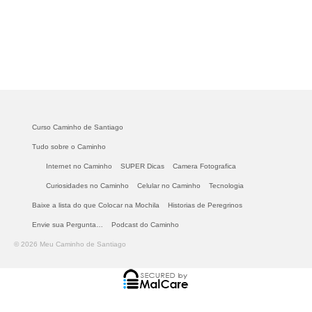
Curso Caminho de Santiago
Tudo sobre o Caminho
Internet no Caminho
SUPER Dicas
Camera Fotografica
Curiosidades no Caminho
Celular no Caminho
Tecnologia
Baixe a lista do que Colocar na Mochila
Historias de Peregrinos
Envie sua Pergunta…
Podcast do Caminho
© 2026 Meu Caminho de Santiago