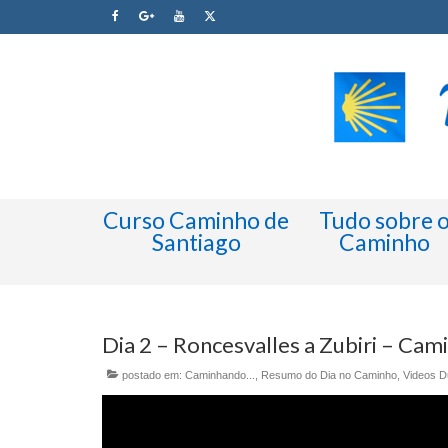
Curso Caminho de
Tudo sobre 
Santiago
Caminho
Dia 2 – Roncesvalles a Zubiri – Cam
postado em:
Caminhando...
,
Resumo do Dia no Caminho
,
Videos D