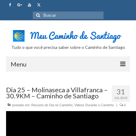
Buscar
por:
Tudo o que você precisa saber sobre o Caminho de Santiago
Menu
Curso Caminho de Santiago
Dia 25 – Molinaseca a Villafranca –
31
Tudo sobre o Caminho
30.9KM – Caminho de Santiago
JUL 2015
Internet no Caminho
postado em:
Resumo do Dia no Caminho
,
Videos Durante o Caminho
|
0
SUPER Dicas
Camera Fotografica