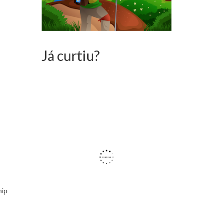
Já curtiu?
hip