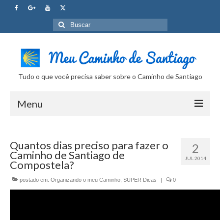
Buscar
por:
Tudo o que você precisa saber sobre o Caminho de Santiago
Menu
Curso Caminho de Santiago
Quantos dias preciso para fazer o
2
Tudo sobre o Caminho
Caminho de Santiago de
JUL 2014
Compostela?
Internet no Caminho
postado em:
Organizando o meu Caminho
,
SUPER Dicas
|
0
SUPER Dicas
Camera Fotografica