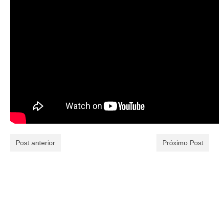
Curiosidades no Caminho
Celular no Caminho
Tecnologia
Baixe a lista do que Colocar na Mochila
Historias de Peregrinos
Envie sua Pergunta…
Podcast do Caminho
Post anterior
Próximo Post