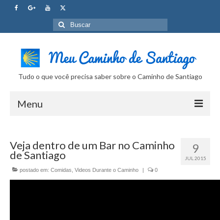
Buscar
por:
Tudo o que você precisa saber sobre o Caminho de Santiago
Menu
Curso Caminho de Santiago
Veja dentro de um Bar no Caminho
9
Tudo sobre o Caminho
de Santiago
JUL 2015
Internet no Caminho
postado em:
Comidas
,
Videos Durante o Caminho
|
0
SUPER Dicas
Camera Fotografica