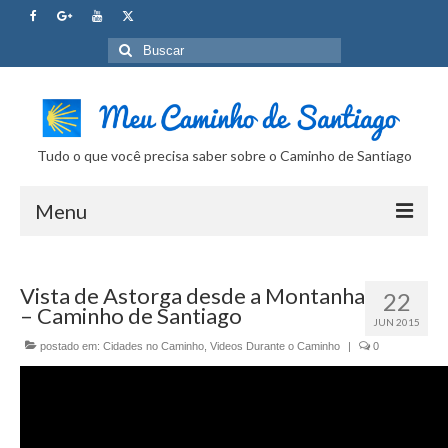
Buscar
por:
Tudo o que você precisa saber sobre o Caminho de Santiago
Menu
Curso Caminho de Santiago
Vista de Astorga desde a Montanha
22
Tudo sobre o Caminho
– Caminho de Santiago
JUN 2015
Internet no Caminho
postado em:
Cidades no Caminho
,
Videos Durante o Caminho
|
0
SUPER Dicas
Camera Fotografica